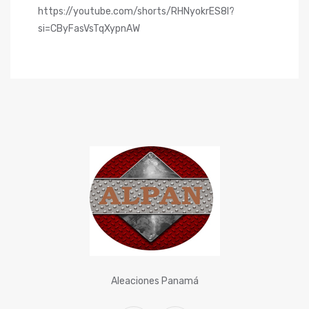
https://youtube.com/shorts/RHNyokrES8I?
si=CByFasVsTqXypnAW
Aleaciones Panamá