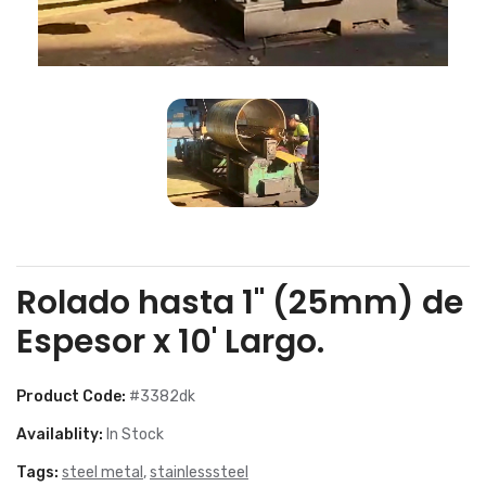
Rolado hasta 1" (25mm) de
Espesor x 10' Largo.
Product Code:
#3382dk
Availablity:
In Stock
Tags:
steel metal
,
stainlesssteel