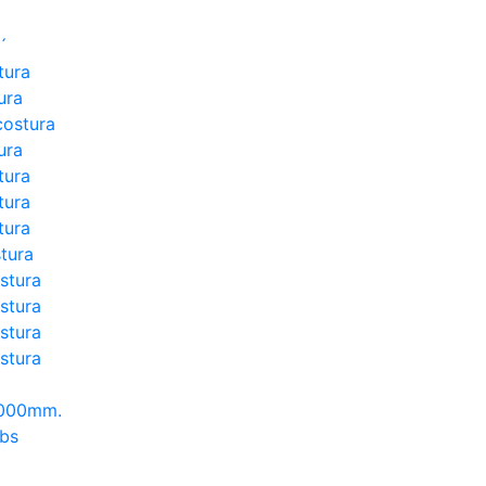
´
tura
ura
costura
ura
tura
tura
tura
tura
stura
stura
stura
stura
3000mm.
lbs