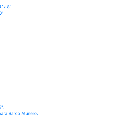
4´x 8´
0'
".
para Barco Atunero.