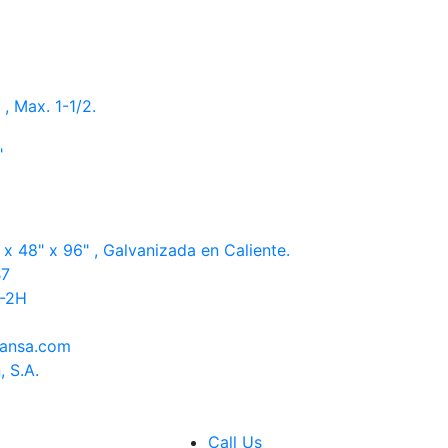
, Max. 1-1/2.
"
x 48" x 96" , Galvanizada en Caliente.
B7
4-2H
pansa.com
, S.A.
Call Us