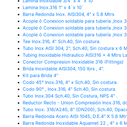
Lamina Inoxidable 3/4" x 4´ x 10´
Lamina Inox.316 1" x 4´x 10´
Barra Redonda Inox. AISI304, 4" x 5.8 Mtrs
Acople ó Conexion soldable para tubería ,Inox 3
Acople ó Conexion soldable para tubería ,Inox 3
Acople ó Conexion soldable para tubería ,Inox 3
Tee Inox.316, 4" Sch.40, Sin costura.
Tubo Inox AISI 304, 2", Sch.40, Sin costura x 6 M
Tubing Inoxidable Hidraulico AISI316 x 4 Mtrs L
Conector Compresion Inoxidable 316 (Fittings)
Brida Inoxidable AISI304, 150 lbrs , 4".
Kit para Brida 4"
Codo 45° Inox.316, 4" x Sch.40, Sin costura.
Codo 90° , Inox.316, 4" Sch.40, Sin costura.
Tubo Inox.304 Sch.40, Sin Costura, NPS 4" .
Reductor Recto - Union Compresión Inox.316, dob
Tubo Inox. 316/A240, 8" (DN200), Sch.40, Opaco
Barra Redonda Acero AISI 1045, D.E.4" X 5.8 Mtr
Barra Redonda Inoxidable Aquamet 22 , 4" x 6 M