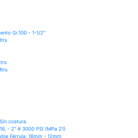
nto Gr.100 - 1-1/2"
trs
trs
trs
Sin costura.
16, - 2" # 3000 PSI (MPa 21)
oble Férrula, 16mm - 12mm