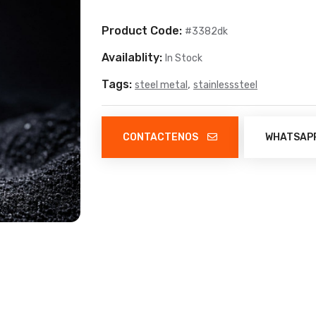
Product Code:
#3382dk
Availablity:
In Stock
Tags:
,
steel metal
stainlesssteel
CONTACTENOS
WHATSAP